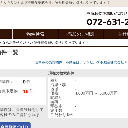
ことならサンヒルズ不動産株式会社。物件即金買い取りもやっています！
物件検索
売却のご相談
会社
とならお任せください 物件即金買い取りもやっています！
物件一覧
茨木市の売買物件・不動産は、サンヒルズ不動産株式会社
現在の検索条件
種別
-
0
開物件：
件
沿線・駅
-
地域
-
16
会員限定物
件
価格
4,000万円 ～ 5,000万円
間取り
-
面積
-
駅徒歩
-
物件は、会員登録をして
築年数
-
こだわり条件
-
客様のみご覧になれま