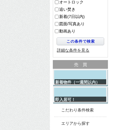
オートロック
追い焚き
新着(7日以内)
図面/写真あり
動画あり
詳細な条件を見る
売買
新着物件（一週間以内）
即入居可！
こだわり条件検索
エリアから探す