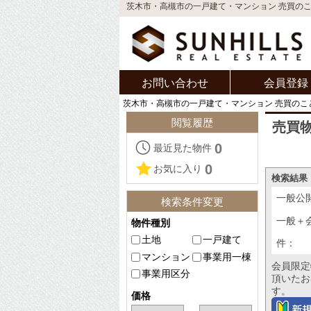
茨木市・高槻市の一戸建て・マンション 売買の
お問い合わせ
会員登録
茨木市・高槻市の一戸建て・マンション 売買のこ
閲覧履歴
売買
0
最近見た物件
0
お気に入り
検索結果
一般公
検索条件変更
一般＋
物件種別
土地
一戸建て
件：
マンション
事業用一棟
会員限定
事業用区分
頂いたお
す。
価格