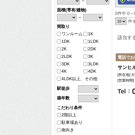
～
面積(専有/建物)
0件中 0
～
件
間取り
ワンルーム
1K
該当す
1DK
1LDK
2K
2DK
2LDK
3K
電話でお
3DK
3LDK
サンヒ
4K
4DK
[所在地]
4LDK以上、その他
[営業時間
駅徒歩
：
Tel
築年数
こだわり条件
2階以上
駐車場あり
南向き