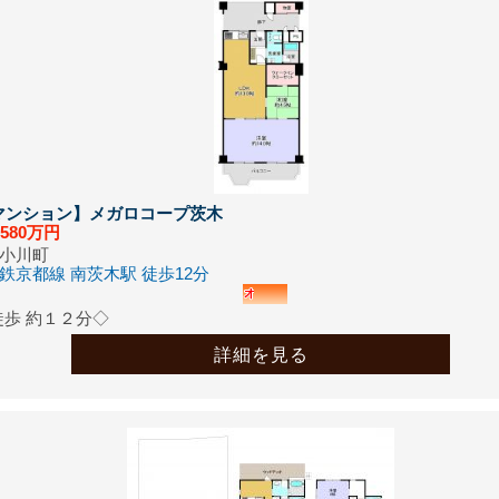
用物件（中古戸建） １件登録しました。
/11
用物件（中古戸建） １件登録しました。
/10
用物件（中古戸建） １件登録しました。
/09
マンション】
メガロコープ茨木
用物件（中古戸建） １件登録しました。
,580
万円
/06
小川町
鉄京都線 南茨木駅 徒歩12分
建 茨木市宿久庄4丁目
開物件 １件登録しました。
徒歩 約１２分◇
/05
詳細を見る
用物件（中古マンション） １件登録しました。
/27
用物件（中古戸建） １件登録しました。
/26