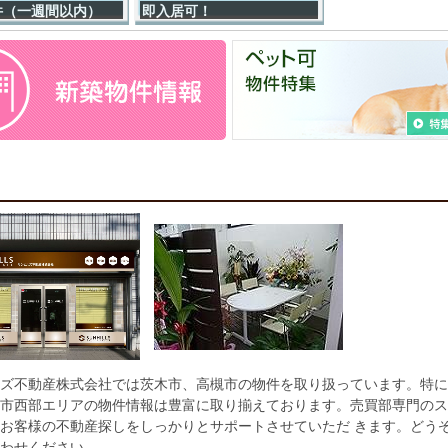
用物件（中古マンション） １件登録しました。
件（一週間以内）
即入居可！
/15
マンション】
ローレルハイツ茨木総持寺第２号棟
,280
用物件（中古戸建） １件登録しました。
万円
東太田
/11
本線 ＪＲ総持寺駅 徒歩13分
ンション ローレルハイツ茨木総持寺第２号棟
開物件 １件登録しました。
詳細を見る
/11
ンション 茨木郡山住宅
開物件 １件登録しました。
/09
建 茨木市山手台3丁目
開物件 １件登録しました。
/08
用物件（新築戸建） １件登録しました。
ズ不動産株式会社では茨木市、高槻市の物件を取り扱っています。特に
市西部エリアの物件情報は豊富に取り揃えております。売買部専門のス
/07
マンション】
茨木郡山Ｄ住宅Ａ１４棟
お客様の不動産探しをしっかりとサポートさせていただ きます。どう
30
万円
用物件（新築戸建） １件登録しました。
わせください。