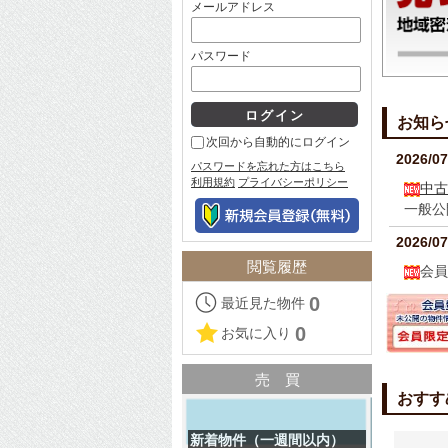
メールアドレス
パスワード
お知ら
次回から自動的にログイン
2026/07
パスワードを忘れた方はこちら
利用規約
プライバシーポリシー
中古
一般公
2026/07
閲覧履歴
会員
0
最近見た物件
2026/07
0
お気に入り
会員専
2026/07
売買
会員専
おすす
2026/07
新着物件（一週間以内）