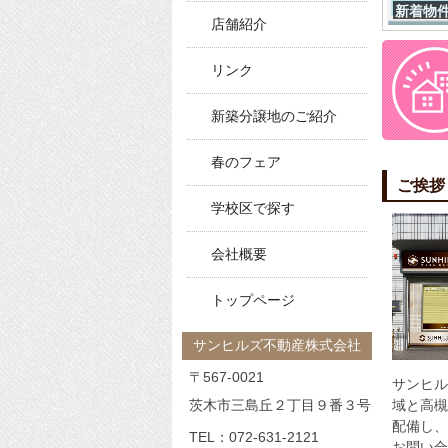
会員専
新着物
店舗紹介
2026/05
【中古
価格
会員専
1
リンク
茨木市
2026/05
東海道
新築分譲地のご紹介
中古マ
一般公
春のフェア
2026/05
ご挨拶
学校区で探す
中古マ
一般公
会社概要
2026/05
中古戸
トップページ
一般公
サンヒルズ不動産株式会社
2026/03
会員専
〒567-0021
サンヒル
茨木市三島丘２丁目９番３号
域と高槻
2026/03
【中古
配備し、
価格
4
TEL：
072-631-2121
会員専
お問い合