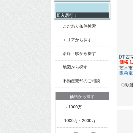
会員専
2026/07
即入居可！
会員専
こだわり条件検索
2026/07
会員専
エリアから探す
2026/07
沿線・駅から探す
【中古
会員専
価格
1
地図から探す
2026/07
茨木市
阪急電
中古戸
不動産売却のご相談
一般公
◇駅
2026/07
価格から探す
会員専
～1000万
2026/06
会員専
1000万～2000万
2026/06