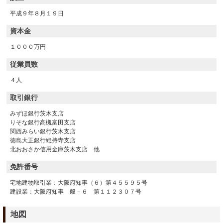
平成９年８月１９日
資本金
１０００万円
従業員数
４人
取引銀行
みずほ銀行茨木支店
りそな銀行高槻富田支店
関西みらい銀行茨木支店
徳島大正銀行総持寺支店
北おおさか信用金庫茨木支店 他
免許番号
宅地建物取引業：大阪府知事（６）第４５５９５号
建設業：大阪府知事 般－６ 第１１２３０７号
地図